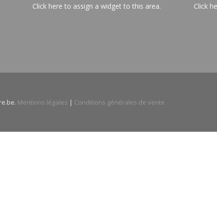
Click here to assign a widget to this area.
Click h
re.be.
Mentions légales
|
Conditions générales de vente