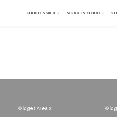
SERVICES WEB
SERVICES CLOUD
SE
Création de sites internet
Hébergement
Gr
Gérer son entreprise
Nom de domaine
Im
Réseaux Sociaux
Référencement
Google Apps
Widget Area 2
Widg