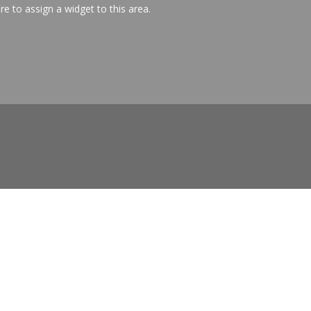
ere to assign a widget to this area.
Suivi en ligne
Support en ligne
Espace Revendeur
Vos dossiers