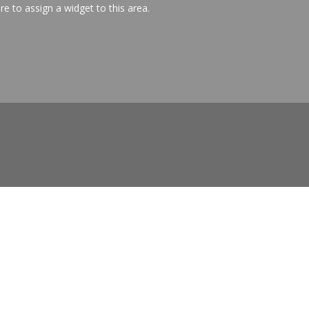
ere to assign a widget to this area.
Suivi en ligne
Support en ligne
Espace Revendeur
Vos dossiers