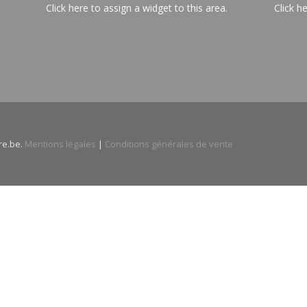
Click here to assign a widget to this area.
Click h
re.be.
Mentions légales
|
Conditions générales de vente