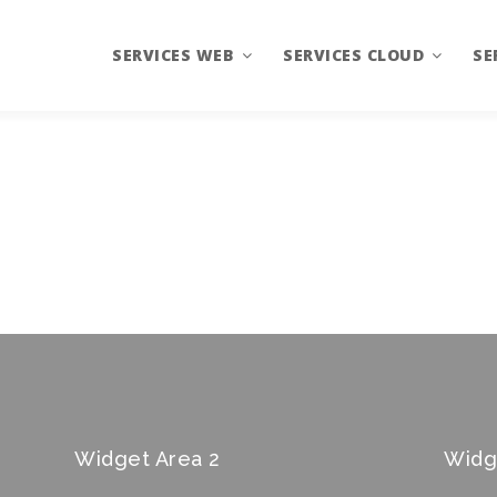
SERVICES WEB
SERVICES CLOUD
SE
Création de sites internet
Hébergement
Gr
Gérer son entreprise
Nom de domaine
Im
Réseaux Sociaux
Référencement
Google Apps
Widget Area 2
Widg